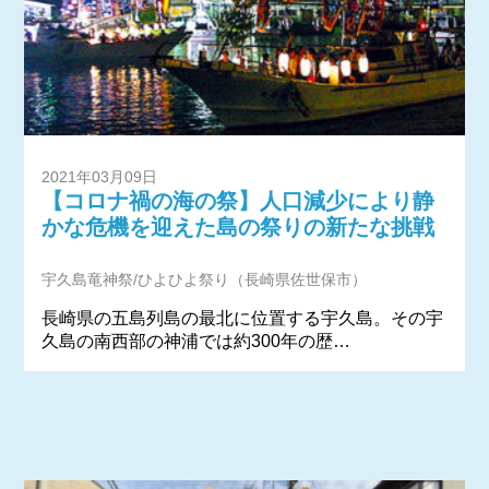
2021年03月09日
【コロナ禍の海の祭】人口減少により静
かな危機を迎えた島の祭りの新たな挑戦
宇久島竜神祭/ひよひよ祭り（長崎県佐世保市）
長崎県の五島列島の最北に位置する宇久島。その宇
久島の南西部の神浦では約300年の歴…