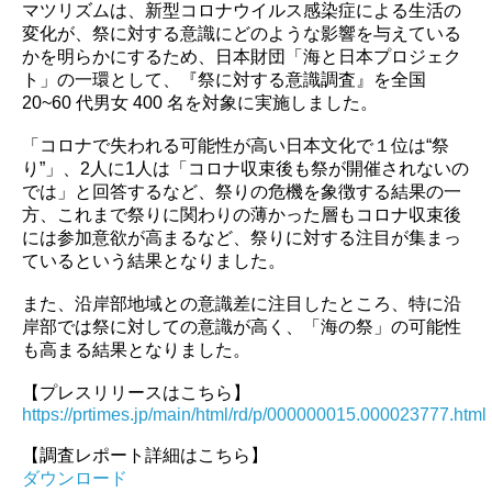
マツリズムは、新型コロナウイルス感染症による生活の
変化が、祭に対する意識にどのような影響を与えている
かを明らかにするため、日本財団「海と日本プロジェク
ト」の一環として、『祭に対する意識調査』を全国
20~60 代男女 400 名を対象に実施しました。
「コロナで失われる可能性が高い日本文化で１位は“祭
り”」、2人に1人は「コロナ収束後も祭が開催されないの
では」と回答するなど、祭りの危機を象徴する結果の一
方、これまで祭りに関わりの薄かった層もコロナ収束後
には参加意欲が高まるなど、祭りに対する注目が集まっ
ているという結果となりました。
また、沿岸部地域との意識差に注目したところ、特に沿
岸部では祭に対しての意識が高く、「海の祭」の可能性
も高まる結果となりました。
【プレスリリースはこちら】
https://prtimes.jp/main/html/rd/p/000000015.000023777.html
【調査レポート詳細はこちら】
ダウンロード